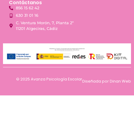
Contáctanos
856 15 62 42
630 31 01 16
C. Ventura Morón, 7, Planta 2º
11201 Algeciras, Cádiz
© 2025 Avanza Psicología Escolar
Diseñada por
Dinan Web