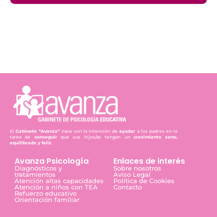
El
Gabinete “Avanza”
nace con la intención de
ayudar
a los padres en la
tarea de
conseguir
que sus hijos/as tengan un
crecimiento sano,
equilibrado y feliz
.
Avanza Psicología
Enlaces de interés
Diagnósticos y
Sobre nosotros
tratamientos
Aviso Legal
Atención altas capacidades
Política de Cookies
Atención a niños con TEA
Contacto
Refuerzo educativo
Orientación familiar